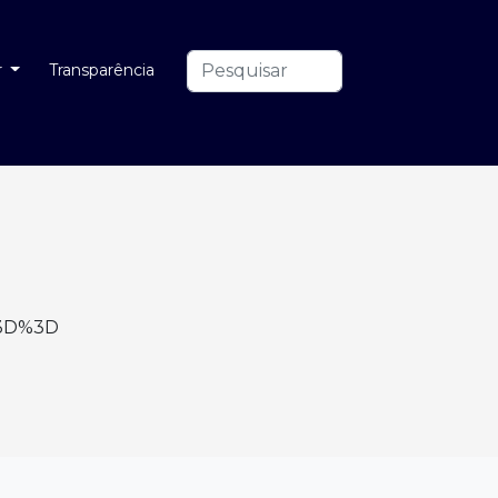
r
Transparência
%3D%3D