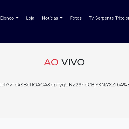
Elenco
Loja
Notícias
Fotos
TV Serpente Tricolo
AO
VIVO
watch?v=okSBdI1OAGA&pp=ygUNZ29hdCBjYXNjYXZlbA